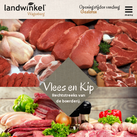
Overslaan
Openingstijden vandaag
Gesloten
en
menu
naar
de
inhoud
gaan
Vlees en Kip
Rechtstreeks van
de boerderij.